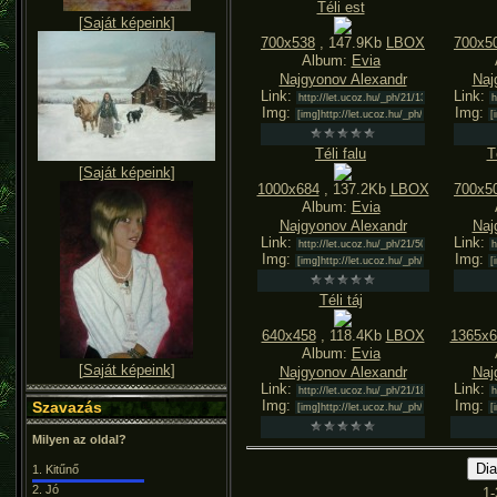
Téli est
[
Saját képeink
]
700x538
, 147.9Kb
LBOX
700x5
Album:
Evia
Najgyonov Alexandr
Naj
Link:
Link:
Img:
Img:
Téli falu
T
[
Saját képeink
]
1000x684
, 137.2Kb
LBOX
700x5
Album:
Evia
Najgyonov Alexandr
Naj
Link:
Link:
Img:
Img:
Téli táj
640x458
, 118.4Kb
LBOX
1365x6
Album:
Evia
[
Saját képeink
]
Najgyonov Alexandr
Naj
Link:
Link:
Img:
Img:
Szavazás
Milyen az oldal?
1.
Kitűnő
2.
Jó
1-