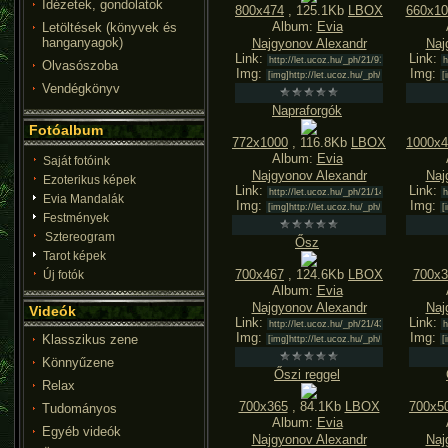
Idézetek, gondolatok
800x474
, 125.1Kb
LBOX
660x10
Album:
Evia
Letöltések (könyvek és
hanganyagok)
Najgyonov Alexandr
Naj
Link:
Link:
Olvasószoba
Img:
Img:
Vendégkönyv
Napraforgók
Fotóalbum
772x1000
, 116.8Kb
LBOX
1000x4
Album:
Evia
Saját fotóink
Najgyonov Alexandr
Naj
Ezoterikus képek
Link:
Link:
Evia Mandalák
Img:
Img:
Festmények
Sztereogram
Ősz
Tarot képek
700x467
, 124.6Kb
LBOX
700x3
Új fotók
Album:
Evia
Najgyonov Alexandr
Naj
Videók
Link:
Link:
Img:
Img:
Klasszikus zene
Könnyűzene
Őszi reggel
Relax
700x365
, 84.1Kb
LBOX
700x5
Tudományos
Album:
Evia
Egyéb videók
Najgyonov Alexandr
Naj