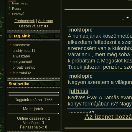
3.
Nem rossz
4.
Rossz
5.
Szörnyű
|
Eredmények
Archívum
Összes válasz:
83
Új tagjaink
sikeemese
andriymetal11
elwaszabo
bettysarkadi
biroattilasetup
fatarrataf32
Statisztika
Tagjaink száma: 1768
Ma itt jártak:
Az üzenet hozzá
Online összesen:
1
Vendégek:
1
Felhasználók:
0