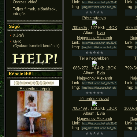
Összes videó
Link:
Link:
Img:
Img:
Teljes filmek, előadások,
interjúk
Pásztortanya
Súgó
700x505
, 122.6Kb
LBOX
700x4
Album:
Evia
SÚGÓ
Najgyonov Alexandr
Naj
GyIK
Link:
Link:
(Gyakran ismételt kérdések)
Img:
Img:
Tél a hegyekben
T
685x272
, 74.4Kb
LBOX
799x5
Album:
Evia
Képeinkből
Najgyonov Alexandr
Naj
Link:
Link:
Img:
Img:
[
Ezoterikus képek
]
Tél erdészházzal
700x499
, 129.3Kb
LBOX
1000x4
Album:
Evia
Najgyonov Alexandr
Naj
Link:
Link:
Img:
Img: