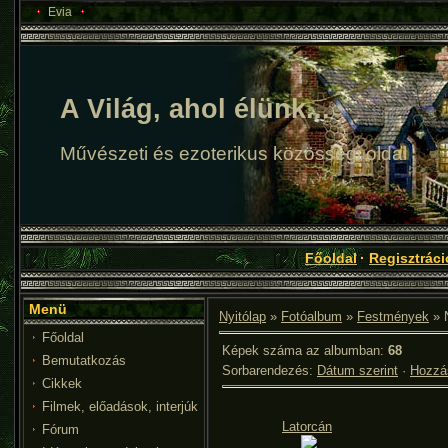
Evia
A Világ, ahol élünk...
Művészeti és ezoterikus közösségi oldal
Főoldal
·
Regisztráci
Menü
Nyitólap
»
Fotóalbum
»
Festmények
» 
Főoldal
Képek száma az albumban
:
68
Bemutatkozás
Sorbarendezés
:
Dátum szerint
·
Hozzás
Cikkek
Filmek, előadások, interjúk
Latorcán
Fórum