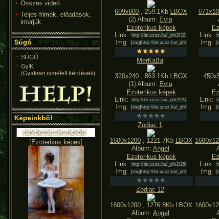
Összes videó
609x600
, 259.1Kb
LBOX
671x10
Teljes filmek, előadások,
(2) Album:
Evia
interjúk
Ezoterikus képek
Ez
Link:
Link:
Súgó
Img:
Img:
SÚGÓ
MerKaBa
GyIK
(Gyakran ismételt kérdések)
320x240
, 863.1Kb
LBOX
450x
(1) Album:
Evia
Ezoterikus képek
Ez
Link:
Link:
Img:
Img:
Képeinkből
Zodiac 1
1600x1200
, 1221.7Kb
LBOX
1600x12
[
Ezoterikus képek
]
Album:
Angel
Ezoterikus képek
Ez
Link:
Link:
Img:
Img:
Zodiac 12
1600x1200
, 1276.8Kb
LBOX
1600x12
Album:
Angel