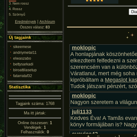
3.
Nem rossz
4.
Rossz
5.
Szörnyű
|
Eredmények
Archívum
Összes válasz:
83
Új tagjaink
sikeemese
andriymetal11
elwaszabo
bettysarkadi
biroattilasetup
fatarrataf32
Statisztika
Tagjaink száma: 1768
Ma itt jártak:
Online összesen:
1
Vendégek:
1
Felhasználók:
0