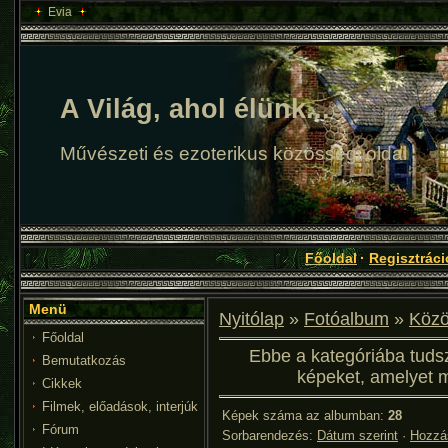
Evia
A Világ, ahol élünk...
Művészeti és ezoterikus közösségi oldal
Főoldal
·
Regisztráci
Menü
Nyitólap
»
Fotóalbum
»
Közö
Főoldal
Ebbe a kategóriába tudsz 
Bemutatkozás
képeket, amelyet m
Cikkek
Filmek, előadások, interjúk
Képek száma az albumban
:
28
Fórum
Sorbarendezés
:
Dátum szerint
·
Hozzás