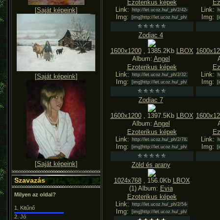
Ezoterikus képek
Ez
Link:
Link:
[
Saját képeink
]
Img:
Img:
Zodiac 4
1600x1200
, 1385.2Kb
LBOX
1600x12
Album:
Angel
Ezoterikus képek
Ez
Link:
Link:
[
Saját képeink
]
Img:
Img:
Zodiac 7
1600x1200
, 1397.5Kb
LBOX
1600x12
Album:
Angel
Ezoterikus képek
Ez
Link:
Link:
Img:
Img:
[
Saját képeink
]
Zöld és arany
Szavazás
1024x768
, 156.0Kb
LBOX
(1) Album:
Evia
Milyen az oldal?
Ezoterikus képek
Link:
1.
Kitűnő
Img:
2.
Jó