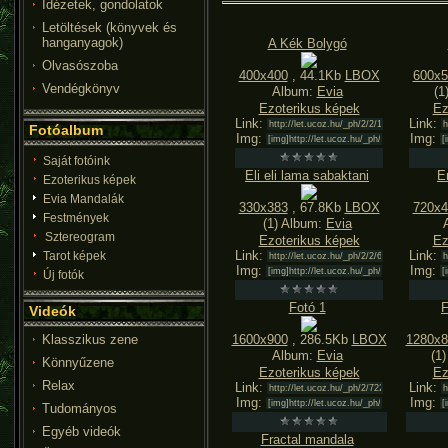
Idézetek, gondolatok
Letöltések (könyvek és
hanganyagok)
A Kék Bolygó
Olvasószoba
400x400
, 44.1Kb
LBOX
600x5
Vendégkönyv
Album:
Evia
(1
Ezoterikus képek
Ez
Link:
Link:
Fotóalbum
Img:
Img:
Saját fotóink
Eli eli lama sabaktani
E
Ezoterikus képek
Evia Mandalák
330x383
, 67.8Kb
LBOX
720x4
Festmények
(1) Album:
Evia
Sztereogram
Ezoterikus képek
Ez
Link:
Link:
Tarot képek
Img:
Img:
Új fotók
Fotó 1
F
Videók
1600x900
, 286.5Kb
LBOX
1280x8
Klasszikus zene
Album:
Evia
(1
Könnyűzene
Ezoterikus képek
Ez
Relax
Link:
Link:
Img:
Img:
Tudományos
Egyéb videók
Fractal mandala