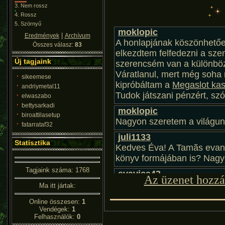
3.
Nem rossz
4.
Rossz
5.
Szörnyű
|
Eredmények
Archívum
Összes válasz:
83
Új tagjaink
sikeemese
andriymetal11
elwaszabo
bettysarkadi
biroattilasetup
fatarrataf32
Statisztika
Tagjaink száma: 1768
Az üzenet hozzá
Ma itt jártak:
Online összesen:
1
Vendégek:
1
Felhasználók:
0