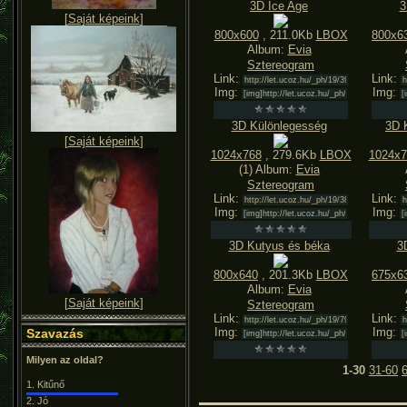
3D Ice Age
3
[
Saját képeink
]
800x600
, 211.0Kb
LBOX
800x6
Album:
Evia
Sztereogram
Link:
Link:
Img:
Img:
3D Különlegesség
3D 
[
Saját képeink
]
1024x768
, 279.6Kb
LBOX
1024x7
(1) Album:
Evia
Sztereogram
Link:
Link:
Img:
Img:
3D Kutyus és béka
3
800x640
, 201.3Kb
LBOX
675x6
Album:
Evia
[
Saját képeink
]
Sztereogram
Link:
Link:
Img:
Img:
Szavazás
Milyen az oldal?
1-30
31-60
1.
Kitűnő
2.
Jó