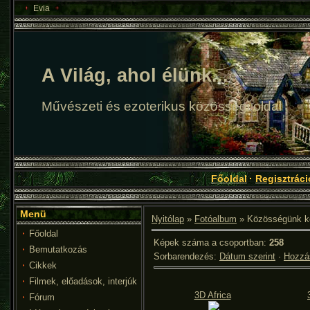
Evia
A Világ, ahol élünk...
Művészeti és ezoterikus közösségi oldal
Főoldal
·
Regisztráci
Menü
Nyitólap
»
Fotóalbum
» Közösségünk k
Főoldal
Képek száma a csoportban
:
258
Bemutatkozás
Sorbarendezés
:
Dátum szerint
·
Hozzás
Cikkek
Filmek, előadások, interjúk
3D Africa
Fórum