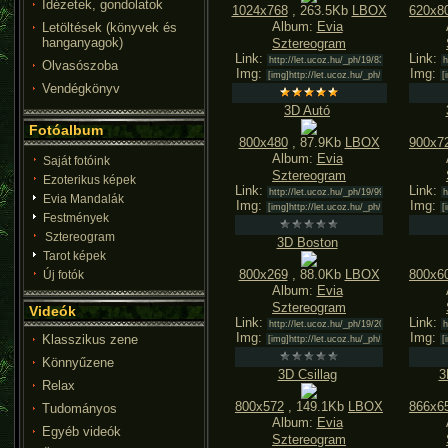
Idézetek, gondolatok
1024x768
, 263.5Kb
LBOX
620x8
Album:
Evia
Letöltések (könyvek és
hanganyagok)
Sztereogram
Link:
Link:
Olvasószoba
Img:
Img:
Vendégkönyv
3D Autó
Fotóalbum
800x480
, 87.9Kb
LBOX
900x7
Album:
Evia
Saját fotóink
Sztereogram
Ezoterikus képek
Link:
Link:
Evia Mandalák
Img:
Img:
Festmények
Sztereogram
3D Boston
Tarot képek
800x269
, 88.0Kb
LBOX
800x6
Új fotók
Album:
Evia
Sztereogram
Videók
Link:
Link:
Img:
Img:
Klasszikus zene
Könnyűzene
3D Csillag
3
Relax
800x572
, 149.1Kb
LBOX
866x6
Tudományos
Album:
Evia
Egyéb videók
Sztereogram