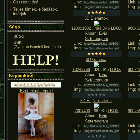
Összes videó
Link:
Link:
Img:
Img:
Teljes filmek, előadások,
interjúk
3D Elefántok
Súgó
1280x1002
, 494.3Kb
LBOX
900x6
Album:
Evia
SÚGÓ
Sztereogram
GyIK
Link:
Link:
(Gyakran ismételt kérdések)
Img:
Img:
3D Ganesa
1024x768
, 320.3Kb
LBOX
800x4
Album:
Evia
Képeinkből
Sztereogram
Link:
Link:
Img:
Img:
[
Ezoterikus képek
]
3D Hajók a vízen
700x400
, 68.9Kb
LBOX
800x5
Album:
Evia
Sztereogram
Link:
Link:
Img:
Img: