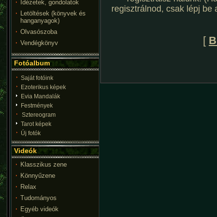
Idézetek, gondolatok
regisztrálnod, csak lépj be
Letöltések (könyvek és
hanganyagok)
Olvasószoba
[
B
Vendégkönyv
Fotóalbum
Saját fotóink
Ezoterikus képek
Evia Mandalák
Festmények
Sztereogram
Tarot képek
Új fotók
Videók
Klasszikus zene
Könnyűzene
Relax
Tudományos
Egyéb videók