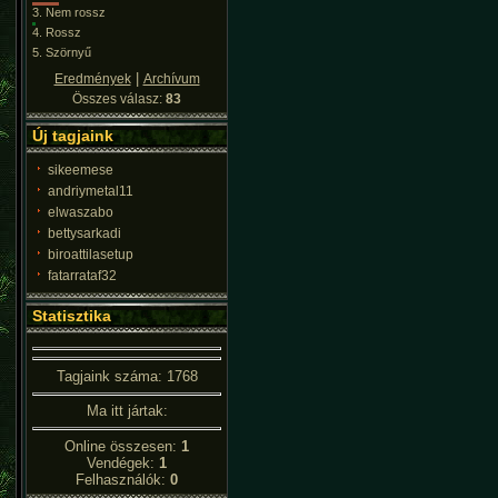
3.
Nem rossz
4.
Rossz
5.
Szörnyű
|
Eredmények
Archívum
Összes válasz:
83
Új tagjaink
sikeemese
andriymetal11
elwaszabo
bettysarkadi
biroattilasetup
fatarrataf32
Statisztika
Tagjaink száma: 1768
Ma itt jártak:
Online összesen:
1
Vendégek:
1
Felhasználók:
0