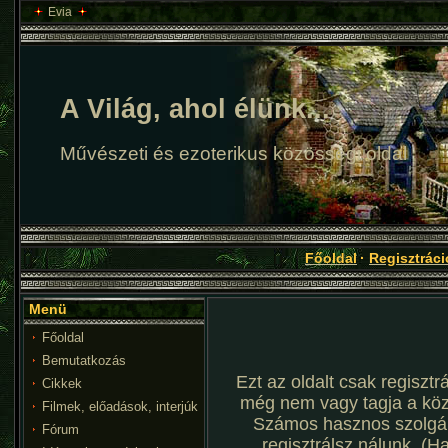
Evia
A Világ, ahol élünk...
Művészeti és ezoterikus közösségi oldal
Főoldal
·
Regisztráci
Menü
Főoldal
Bemutatkozás
Ezt az oldalt csak regisztr
Cikkek
még nem vagy tagja a kö
Filmek, előadások, interjúk
Számos hasznos szolgál
Fórum
regisztrálsz nálunk. (H