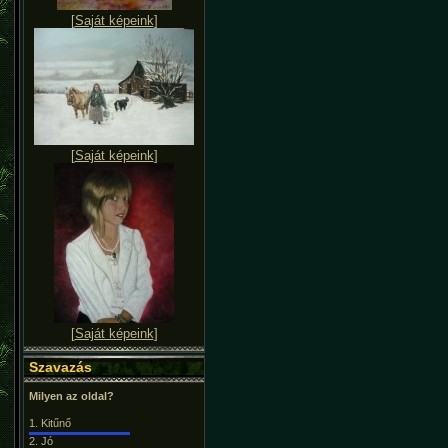
[
Saját képeink
]
[
Saját képeink
]
[
Saját képeink
]
Szavazás
Milyen az oldal?
1.
Kitűnő
2.
Jó