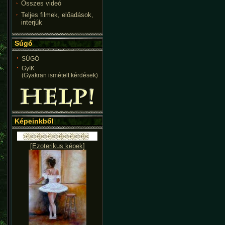
Összes videó
Teljes filmek, előadások,
interjúk
Súgó
SÚGÓ
GyIK
(Gyakran ismételt kérdések)
Képeinkből
[
Ezoterikus képek
]