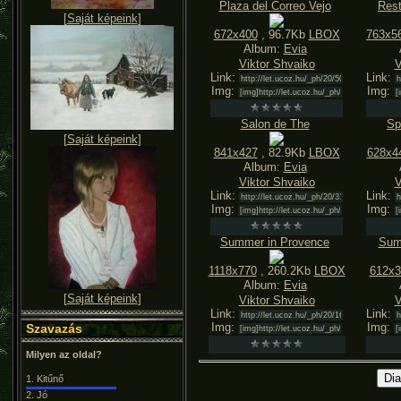
Plaza del Correo Vejo
Rest
[
Saját képeink
]
672x400
, 96.7Kb
LBOX
763x5
Album:
Evia
Viktor Shvaiko
V
Link:
Link:
Img:
Img:
Salon de The
Sp
[
Saját képeink
]
841x427
, 82.9Kb
LBOX
628x4
Album:
Evia
Viktor Shvaiko
V
Link:
Link:
Img:
Img:
Summer in Provence
Sum
1118x770
, 260.2Kb
LBOX
612x3
Album:
Evia
[
Saját képeink
]
Viktor Shvaiko
V
Link:
Link:
Img:
Img:
Szavazás
Milyen az oldal?
1.
Kitűnő
2.
Jó