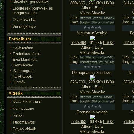
Idézetek, gondolatok
800x665
, 251.0Kb
LBOX
611x3
Album:
Evia
Letöltések (könyvek és
hanganyagok)
Viktor Shvaiko
V
Link:
Link:
Olvasószoba
Img:
Img:
Vendégkönyv
Autumn in Venice
Bo
Fotóalbum
727x484
, 81.7Kb
LBOX
631x4
Album:
Evia
Saját fotóink
Viktor Shvaiko
V
Ezoterikus képek
Link:
Link:
Evia Mandalák
Img:
Img:
Festmények
Sztereogram
Disappearing Shadows
Dr
Tarot képek
675x700
, 223.9Kb
LBOX
576x3
Új fotók
Album:
Evia
Viktor Shvaiko
V
Videók
Link:
Link:
Img:
Img:
Klasszikus zene
Könnyűzene
Evening in Verona
Fr
Relax
556x353
, 68.4Kb
LBOX
788x5
Tudományos
Album:
Evia
Egyéb videók
Viktor Shvaiko
V