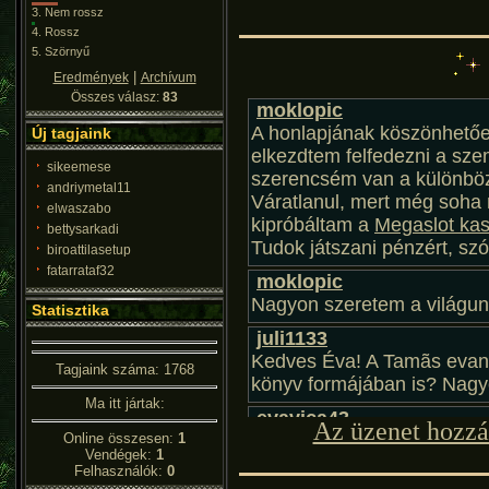
3.
Nem rossz
4.
Rossz
5.
Szörnyű
|
Eredmények
Archívum
Összes válasz:
83
Új tagjaink
sikeemese
andriymetal11
elwaszabo
bettysarkadi
biroattilasetup
fatarrataf32
Statisztika
Tagjaink száma: 1768
Ma itt jártak:
Az üzenet hozzá
Online összesen:
1
Vendégek:
1
Felhasználók:
0