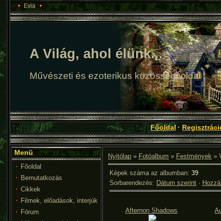
Evia
A Világ, ahol élünk...
Művészeti és ezoterikus közösségi oldal
Főoldal
·
Regisztráci
Menü
Nyitólap
»
Fotóalbum
»
Festmények
» V
Főoldal
Képek száma az albumban
:
39
Bemutatkozás
Sorbarendezés
:
Dátum szerint
·
Hozzás
Cikkek
Filmek, előadások, interjúk
Afternon Shadows
A
Fórum