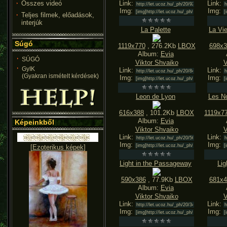
Összes videó
Link:
Link:
Img:
Img:
Teljes filmek, előadások,
interjúk
La Palette
La Vie
Súgó
1119x770
, 276.2Kb
LBOX
698x3
Album:
Evia
SÚGÓ
Viktor Shvaiko
V
GyIK
Link:
Link:
(Gyakran ismételt kérdések)
Img:
Img:
Leon de Lyon
Les N
616x388
, 101.2Kb
LBOX
1119x7
Album:
Evia
Képeinkből
Viktor Shvaiko
V
Link:
Link:
Img:
Img:
[
Ezoterikus képek
]
Light in the Passageway
Lig
590x386
, 77.9Kb
LBOX
681x4
Album:
Evia
Viktor Shvaiko
V
Link:
Link:
Img:
Img: