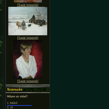
[
Saját képeink
]
[
Saját képeink
]
[
Saját képeink
]
Szavazás
Milyen az oldal?
1.
Kitűnő
2.
Jó