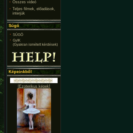
Összes videó
Teljes filmek, előadások,
interjúk
Súgó
SÚGÓ
GyIK
(Gyakran ismételt kérdések)
Képeinkből
[
Ezoterikus képek
]