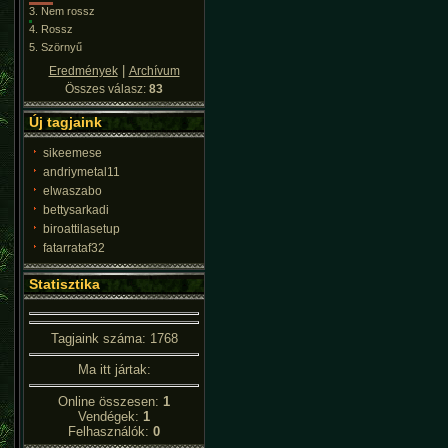
3.
Nem rossz
4.
Rossz
5.
Szörnyű
|
Eredmények
Archívum
Összes válasz:
83
Új tagjaink
sikeemese
andriymetal11
elwaszabo
bettysarkadi
biroattilasetup
fatarrataf32
Statisztika
Tagjaink száma: 1768
Ma itt jártak:
Online összesen:
1
Vendégek:
1
Felhasználók:
0