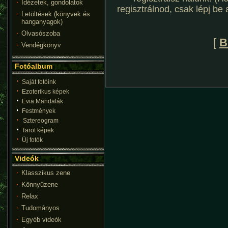
Idézetek, gondolatok
regisztrálnod, csak lépj be
Letöltések (könyvek és
hanganyagok)
Olvasószoba
[
B
Vendégkönyv
Fotóalbum
Saját fotóink
Ezoterikus képek
Evia Mandalák
Festmények
Sztereogram
Tarot képek
Új fotók
Videók
Klasszikus zene
Könnyűzene
Relax
Tudományos
Egyéb videók