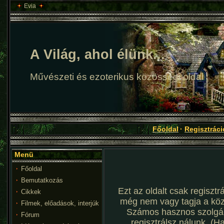
Evia
A Világ, ahol élünk...
Művészeti és ezoterikus közösségi oldal
Főoldal
·
Regisztráci
Menü
Főoldal
Bemutatkozás
Ezt az oldalt csak regisztr
Cikkek
még nem vagy tagja a kö
Filmek, előadások, interjúk
Számos hasznos szolgál
Fórum
regisztrálsz nálunk. (H