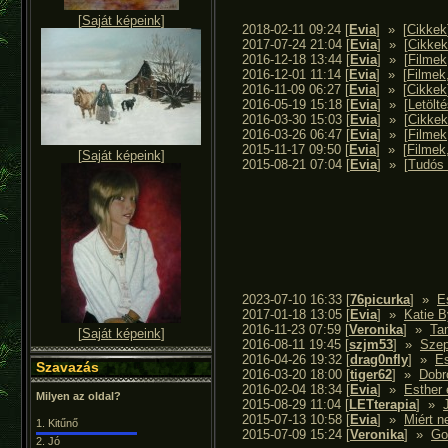
[
Saját képeink
]
2018-02-11 09:24
[
Evia
]
» [
Cikkek
2017-07-24 21:04
[
Evia
]
» [
Cikkek
2016-12-18 13:44
[
Evia
]
» [
Filmek
2016-12-01 11:14
[
Evia
]
» [
Filmek,
2016-11-09 06:27
[
Evia
]
» [
Cikkek
2016-05-19 15:18
[
Evia
]
» [
Letölt
2016-03-30 15:03
[
Evia
]
» [
Cikkek
2016-03-26 06:47
[
Evia
]
» [
Filmek
2015-11-17 09:50
[
Evia
]
» [
Filmek,
[
Saját képeink
]
2015-08-21 07:04
[
Evia
]
» [
Tudós 
2023-07-10 16:33
[
76picurka
]
»
E
2017-01-18 13:05
[
Evia
]
»
Katie 
2016-11-23 07:59
[
Veronika
]
»
Ta
[
Saját képeink
]
2016-08-11 19:45
[
szjm53
]
»
Szep
2016-04-26 19:32
[
drag0nfly
]
»
Es
Szavazás
2016-03-20 18:00
[
tiger62
]
»
Dobr
2016-02-04 18:34
[
Evia
]
»
Esther 
Milyen az oldal?
2015-08-29 11:04
[
LETterapia
]
»
2015-07-13 10:58
[
Evia
]
»
Miért 
1.
Kitűnő
2015-07-09 15:24
[
Veronika
]
»
Go
2.
Jó