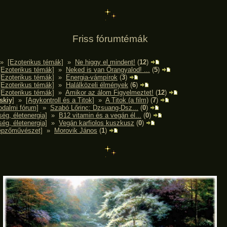
Friss fórumtémák
»
[Ezoterikus témák]
»
Ne higgy el mindent!
(
12
)
[Ezoterikus témák]
»
Neked is van Őrangyalod! ...
(
5
)
[Ezoterikus témák]
»
Energia-vámpírok
(
3
)
[Ezoterikus témák]
»
Halálközeli élmények
(
6
)
[Ezoterikus témák]
»
Amikor az álom Figyelmeztet!
(
12
)
skiy
]
»
[Agykontroll és a Titok]
»
A Titok (a film)
(
7
)
odalmi fórum]
»
Szabó Lőrinc: Dzsuang-Dsz...
(
0
)
ég, életenergia]
»
B12 vitamin és a vegán él...
(
0
)
ég, életenergia]
»
Vegán karfiolos kuszkusz
(
0
)
épzőművészet]
»
Morovik János
(
1
)