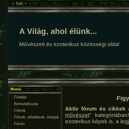
Evia
A Világ, ahol élünk...
Művészeti és ezoterikus közösségi oldal
Menü
Fig
Főoldal
Bemutatkozás
Aktív fórum és cikkek
a
Cikkek
művészet
" kategóriába
Filmek, előadások, interjúk
ezoterikus képek is, a l
Fórum