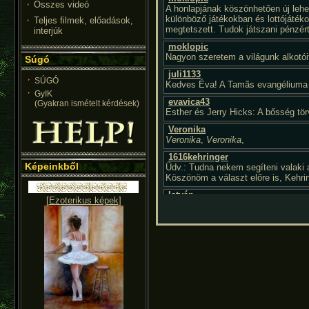
Összes videó
Teljes filmek, előadások,
interjúk
Súgó
SÚGÓ
GyIK
(Gyakran ismételt kérdések)
Képeinkből
[
Ezoterikus képek
]