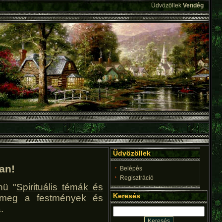
Üdvözöllek
Vendég
Üdvözöllek
an!
Belépés
Regisztráció
nü "
Spirituális témák és
Keresés
 meg a festmények és
.