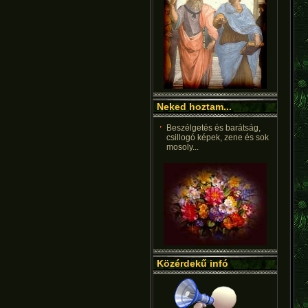
Neked hoztam...
Beszélgetés és barátság,
csillogó képek, zene és sok
mosoly...
Közérdekű infó