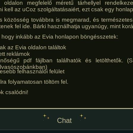
oldalon megfelelő méretű tárhellyel rendelkez
ni kell az uCoz szolgáltatásaiért, ezt csak egy honl
us közösség továbbra is megmarad, és természetes
ltenek fel ide. Bárki használhatja ugyanúgy, mint kor
 hogy inkább az Evia honlapon böngésszetek:
ak az Evia oldalon találtok
ett reklámok
őségű pdf fájlban találhatók és letölthetők. 
 olvasószobánkban)
esebb felhasználói felület
lra folyamatosan töltöm fel.
k csalódni!
Chat