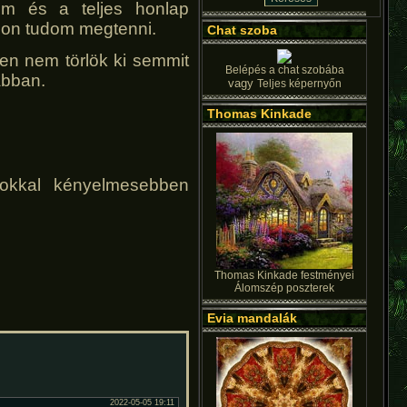
em és a teljes honlap
apon tudom megtenni.
Chat szoba
en nem törlök ki semmit
Belépés a chat szobába
ábban.
vagy
Teljes képernyőn
Thomas Kinkade
(Sokkal kényelmesebben
Thomas Kinkade festményei
Álomszép poszterek
Evia mandalák