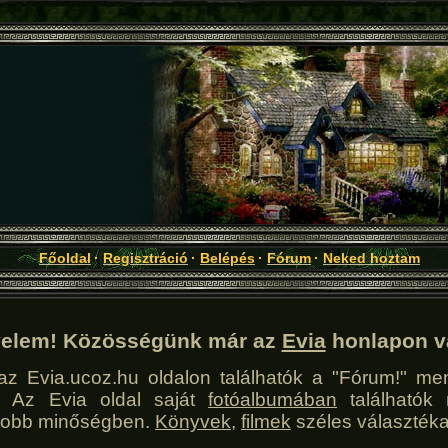
Főoldal
·
Regisztráció
·
Belépés
·
Fórum
·
Neked hoztam
yelem! Közösségünk már az
Evia
honlapon v
z Evia.ucoz.hu oldalon találhatók a "Fórum!" me
n! Az Evia oldal saját
fotóalbumában
találhatók
egjobb minőségben.
Könyvek
,
filmek
széles választéka