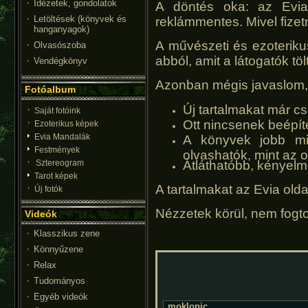
Idézetek, gondolatok
A döntés oka: az Evia 
Letöltések (könyvek és
reklámmentes. Mivel fizet
hanganyagok)
A művészeti és ezoterik
Olvasószoba
abból, amit a látogatók tö
Vendégkönyv
Azonban mégis javaslom,
Fotóalbum
Új tartalmakat már cs
Saját fotóink
Ott nincsenek beépít
Ezoterikus képek
Evia Mandalák
A könyvek jobb min
Festmények
olvashatók, mint az
Átláthatóbb, kényelm
Sztereogram
Tarot képek
A tartalmakat az Evia olda
Új fotók
Nézzetek körül, nem fogto
Videók
Klasszikus zene
Könnyűzene
Relax
Tudományos
Egyéb videók