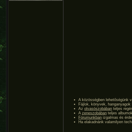
A közösségben lehetőségünk 
Fájlok, könyvek, hanganyagok 
Az
olvasószobában
teljes regé
A
zeneszobában
teljes albumok
Fórumunkban
izgalmas és érde
Ha elakadnánk valamilyen techn