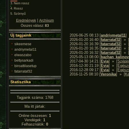
3.
Nem rossz
4.
Rossz
5.
Szörnyű
|
Eredmények
Archívum
Összes válasz:
83
Új tagjaink
2026-06-25 08:13
[
andriymetal11
]
2026-01-20 16:40
[
fatarrataf32
]
»
2026-01-20 16:39
[
fatarrataf32
]
»
sikeemese
2026-01-20 16:35
[
fatarrataf32
]
»
andriymetal11
2026-01-20 16:32
[
fatarrataf32
]
»
elwaszabo
2025-05-13 08:00
[
bazhan_kalinov
bettysarkadi
2017-04-30 14:21
[
Evia
]
»
[Szépir
2016-12-30 21:19
[
Evia
]
»
[Egészs
biroattilasetup
2016-12-28 09:17
[
Evia
]
»
[Egészs
fatarrataf32
2016-11-25 08:10
[
Veronika
]
»
[K
Statisztika
Tagjaink száma: 1768
Ma itt jártak:
Online összesen:
1
Vendégek:
1
Felhasználók:
0