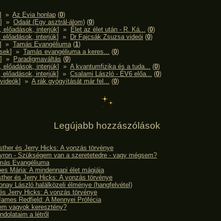
] »
Az Evia honlap
(
0
)
] »
Odaát (Egy asztrál-álom)
(
0
)
, előadások, interjúk
] »
Élet az élet után - R. Ká...
(
0
)
 előadások, interjúk
] »
Dr Fajcsák Zsuzsa videói
(
0
)
] »
Tamás Evangéliuma
(
1
)
ések
] »
Tamás evangéliuma a keres...
(
0
)
] »
Paradigmaváltás
(
0
)
, előadások, interjúk
] »
A kvantumfizika és a tuda...
(
0
)
 előadások, interjúk
] »
Csalami László - ÉV6 előa...
(
0
)
videók
] »
A rák gyógyítását már fel...
(
0
)
Legújabb hozzászólások
sther és Jerry Hicks: A vonzás törvénye
Byron - Szükségem van a szeretetedre - vagy mégsem?
más Evangéliuma
es Mária: A mindennapi élet mágiája
ther és Jerry Hicks: A vonzás törvénye
onay László halálközeli élménye (hangfelvétel)
és Jerry Hicks: A vonzás törvénye
James Redfield: A Mennyei Prófécia
nem vagyok keresztény?
ndolataim a létről