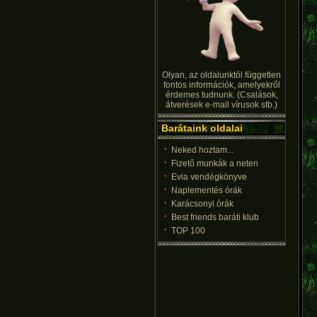
Olyan, az oldalunktól független
fontos információk, amelyekről
érdemes tudnunk. (Csalások,
átverések e-mail vírusok stb.)
Barátaink oldalai
Neked hoztam...
Fizető munkák a neten
Evia vendégkönyve
Naplementés órák
Karácsonyi órák
Best friends baráti klub
TOP 100