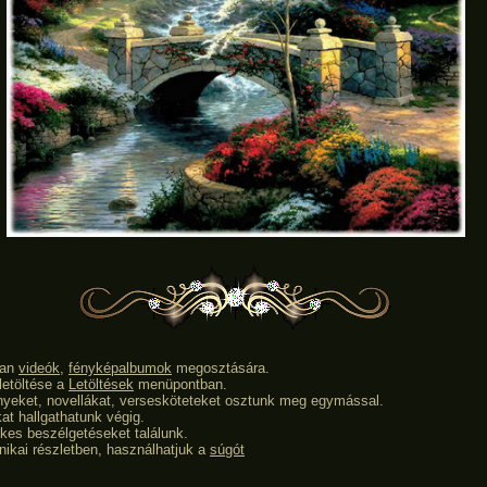
van
videók
,
fényképalbumok
megosztására.
letöltése a
Letöltések
menüpontban.
nyeket, novellákat, versesköteteket osztunk meg egymással.
at hallgathatunk végig.
kes beszélgetéseket találunk.
ikai részletben, használhatjuk a
súgót